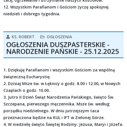
tacę, ogrzewanie i utrzymanie naszych kościołów.
12. Wszystkim Parafianom i Gościom życzę spokojnej
niedzieli i dobrego tygodnia.
KS. ROBERT
OGŁOSZENIA
OGŁOSZENIA DUSZPASTERSKIE -
NARODZENIE PAŃSKIE - 25.12.2025
1. Dziękuję Parafianom i wszystkim Gościom za wspólną
świąteczną Eucharystię.
2. Dzisiaj Msze św. w Łęknicy o godz. 8.00 i 12.00, w Nowych
Czaplach o godz. 10.00.
3. Jutro II Dzień Świąt Narodzenia Pańskiego, święto Św.
Szczepana, pierwszego męczennika. Msze św. według
porządku niedzielnego. W dniu jutrzejszym taca
przeznaczona będzie na KUL i IFT w Zielonej Górze.
4. W niedzielę święto Świętej Rodziny: Jezusa, Maryi i Józefa.