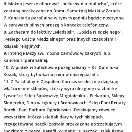
6. Można jeszcze ofiarować „pieluchy dla malucha”, które
zostaną przekazane do Domu Samotnej Matki w Żarach.
7. Kancelaria parafialna w tym tygodniu będzie nieczynna.
W sprawach pilnych proszę o kontakt telefoniczny.
8. Zachęcam do lektury „Niedzieli”, „Gościa Niedzielnego”,
„Małego Gościa Niedzielnego” oraz innych czasopism i
książek religijnych.
9. Intencje Mszy św. można zamówić w zakrystii lub
kancelarii parafialnej.
10. W piątek w Sulechowie pożegnaliśmy + Ks. Dominika
Kozak, który był wikariuszem w naszej parafii.
11. Z Parafialnym Zespołem Caritas serdecznie dziękuję
właścicielom sklepów, którzy wyrazili zgodę na zbiórkę
żywności: Sklep Spożywczy Magdalenka – Piekarnia, Sklepy:
Słoneczko, Dino w Łęknicy i Bronowicach, Sklep Pani Renaty
Borek i Pani Barbary Ogórkiewicz. Dziękujemy również
wszystkim, którzy składali dary w tych sklepach.
Przygotowane paczki zostały przekazane potrzebującym
rodzinom z naszej parafii. Wydano 18 paczek. Dziękujemy