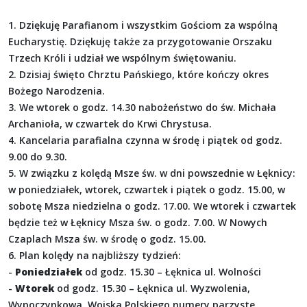
1. Dziękuję Parafianom i wszystkim Gościom za wspólną
Eucharystię. Dziękuję także za przygotowanie Orszaku
Trzech Króli i udział we wspólnym świętowaniu.
2. Dzisiaj święto Chrztu Pańskiego, które kończy okres
Bożego Narodzenia.
3. We wtorek o godz. 14.30 nabożeństwo do św. Michała
Archanioła, w czwartek do Krwi Chrystusa.
4. Kancelaria parafialna czynna w środę i piątek od godz.
9.00 do 9.30.
5. W związku z kolędą Msze św. w dni powszednie w Łęknicy:
w poniedziałek, wtorek, czwartek i piątek o godz. 15.00, w
sobotę Msza niedzielna o godz. 17.00. We wtorek i czwartek
będzie też w Łęknicy Msza św. o godz. 7.00. W Nowych
Czaplach Msza św. w środę o godz. 15.00.
6. Plan kolędy na najbliższy tydzień:
-
Poniedziałek
od godz. 15.30 – Łęknica ul. Wolności
-
Wtorek
od godz. 15.30 – Łęknica ul. Wyzwolenia,
Wypoczynkowa, Wojska Polskiego numery parzyste