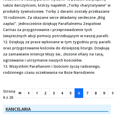
także darczyńcom, którzy napełnili „Torby charytatywne” w
produkty żywnościowe. Torby z darami zostały przekazane
10 rodzinom. Za okazane serce składamy serdeczne „Bóg
zapłać”. Jednocześnie dziękuję Parafialnemu Zespołowi
Caritas za przygotowanie i przeprowadzenie tych
świątecznych akcji pomocy potrzebującym w naszej parafii.
12. Dziękuję za prace wykonane w tym tygodniu przy parafii
oraz przygotowanie kościoła do dzisiejszej liturgii. Dziękuję
za zamawiane intencje Mszy św., złożone ofiary na tacę,
ogrzewanie i utrzymanie naszych kościołów.
13. Wszystkim Parafianom i Gościom życzę radosnego,
rodzinnego czasu oczekiwania na Boże Narodzenie.
Strona
1
2
3
4
5
6
7
8
9
1
6 z 20
KANCELARIA