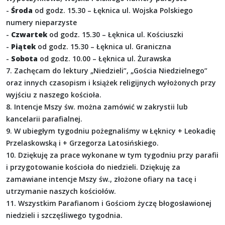
-
Środa
od godz. 15.30 – Łęknica ul. Wojska Polskiego
numery nieparzyste
-
Czwartek
od godz. 15.30 – Łęknica ul. Kościuszki
-
Piątek
od godz. 15.30 – Łęknica ul. Graniczna
-
Sobota
od godz. 10.00 – Łęknica ul. Żurawska
7. Zachęcam do lektury „Niedzieli”, „Gościa Niedzielnego”
oraz innych czasopism i książek religijnych wyłożonych przy
wyjściu z naszego kościoła.
8. Intencje Mszy św. można zamówić w zakrystii lub
kancelarii parafialnej.
9. W ubiegłym tygodniu pożegnaliśmy w Łęknicy + Leokadię
Przelaskowską i + Grzegorza Latosińskiego.
10. Dziękuję za prace wykonane w tym tygodniu przy parafii
i przygotowanie kościoła do niedzieli. Dziękuję za
zamawiane intencje Mszy św., złożone ofiary na tacę i
utrzymanie naszych kościołów.
11. Wszystkim Parafianom i Gościom życzę błogosławionej
niedzieli i szczęśliwego tygodnia.