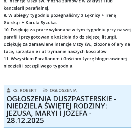
8. Intencje Mszy św. można zamówić w zakrystii lub
kancelarii parafialnej.
9. W ubiegły tygodniu pożegnaliśmy z Łęknicy + Irenę
Górską i + Karola Syzdka.
10. Dziękuję za prace wykonane w tym tygodniu przy naszej
parafii i przygotowanie kościoła do dzisiejszej liturgii.
Dziękuję za zamawiane intencje Mszy św., złożone ofiary na
tacę, sprzątanie i utrzymanie naszych kościołów.
11. Wszystkim Parafianom i Gościom życzę błogosławionej
niedzieli i szczęśliwego tygodnia.
KS. ROBERT
OGŁOSZENIA
OGŁOSZENIA DUSZPASTERSKIE -
NIEDZIELA ŚWIĘTEJ RODZINY:
JEZUSA, MARYI I JÓZEFA -
28.12.2025