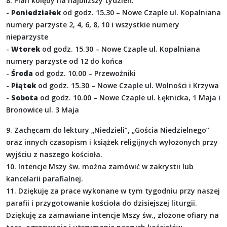
8. Plan kolędy na najbliższy tydzień:
-
Poniedziałek
od godz. 15.30 – Nowe Czaple ul. Kopalniana
numery parzyste 2, 4, 6, 8, 10 i wszystkie numery
nieparzyste
-
Wtorek
od godz. 15.30 – Nowe Czaple ul. Kopalniana
numery parzyste od 12 do końca
-
Środa
od godz. 10.00 – Przewoźniki
-
Piątek
od godz. 15.30 – Nowe Czaple ul. Wolności i Krzywa
-
Sobota
od godz. 10.00 – Nowe Czaple ul. Łęknicka, 1 Maja i
Bronowice ul. 3 Maja
9. Zachęcam do lektury „Niedzieli”, „Gościa Niedzielnego”
oraz innych czasopism i książek religijnych wyłożonych przy
wyjściu z naszego kościoła.
10. Intencje Mszy św. można zamówić w zakrystii lub
kancelarii parafialnej.
11. Dziękuję za prace wykonane w tym tygodniu przy naszej
parafii i przygotowanie kościoła do dzisiejszej liturgii.
Dziękuję za zamawiane intencje Mszy św., złożone ofiary na