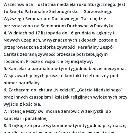
Wszechświata – ostatnia niedziela roku liturgicznego. Jest
to Święto Patronalne Zielonogórsko – Gorzowskiego
Wyższego Seminarium Duchownego. Taca będzie
przeznaczona na Seminarium Duchowne w Paradyżu.
4. W dniach od 17 listopada do 16 grudnia w Łęknicy i
Nowych Czaplach, w wyznaczonych sklepach, zostanie
przeprowadzona zbiórka żywności. Parafialny Zespół
Caritas zebraną żywność przekaże potrzebującym
rodzinom. Proszę o wsparcie tej inicjatywy.
5. Kancelaria parafialna w tym tygodniu będzie nieczynna.
W sprawach pilnych proszę o kontakt telefoniczny pod
numer parafialny.
6. Zachęcam do lektury „Niedzieli”, „Gościa Niedzielnego”
oraz innych czasopism i książek religijnych wyłożonych przy
wyjściu z kościoła.
7. Intencje Mszy św. można zamówić w zakrystii lub
kancelarii parafialnej.
8. Dziękuję za prace wykonane w tym tygodniu przy naszej
parafii i przygotowanie kościoła do dzisiejszej liturgii.