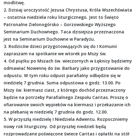
modlitwę.
2. Dzisiaj uroczystość Jezusa Chrystusa, Króla Wszechświata
– ostatnia niedziela roku liturgicznego. Jest to Święto
Patronalne Zielonogórsko – Gorzowskiego Wyższego
Seminarium Duchownego. Taca dzisiejsza przeznaczona
jest na Seminarium Duchowne w Paradyżu.
3. Rodziców dzieci przygotowujących się do I Komunii
zapraszam na spotkanie we wtorek po Mszy św.
4. Od piątku po Mszach św. wieczornych w Łęknicy będziemy
odmawiać Nowennę do św. Barbary jako przygotowanie do
odpustu. W tym roku odpust parafialny odbędzie się w
niedzielę 7 grudnia. Suma odpustowa o godz. 13.00. Po
Mszy św. kiermasz ciast, z którego dochód przeznaczony
będzie na potrzeby Parafialnego Zespołu Caritas. Proszę o
ofiarowanie swoich wypieków na kiermasz i przekazanie ich
na plebanię w niedzielę 7 grudnia do godz. 12.00.
5. W przyszłą niedzielę I Niedziela Adwentu. Rozpoczniemy
nowy rok liturgiczny. Od przyszłej niedzieli będą
rozprowadzane poświęcone świece Caritas i opłatki na stół