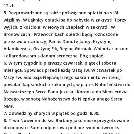
12 zł.
5. Rozprowadzane są także poświęcone opłatki na stół
wigilijny. W Łęknicy opłatki są do nabycia w zakrystii i przy
wyjściu z kościoła. W Nowych Czaplach w zakrystii. W
Bronowicach i Przewoźnikach opłatki będą roznoszone
przez wolontariuszy, Panie: Danutę Jancy, Krystynę
Adamkiewicz, Grażynę Fik, Reginę Górniak. Wolontariuszom
i ofiarodawcom składam serdeczne, Bóg zapłać.
6. W tym tygodniu pierwszy czwartek, piątek i sobota
miesiąca. Spowiedź przed każdą Mszą św. W czwartek po
Mszy św. adoracja Najświętszego sakramentu w intencji
powołań kapłańskich i zakonnych, w piątek Nabożeństwo do
Najświętszego Serca Pana Jezusa i Koronka do Miłosierdzia
Bożego, w sobotę Nabożeństwo do Niepokalanego Serca
NMP.
7. Odwiedziny chorych w piątek od godz. 8.00.
8. Trwa Nowenna do św. Barbary jako nasze przygotowanie
do odpustu. Suma odpustowa pod przewodnictwem ks.