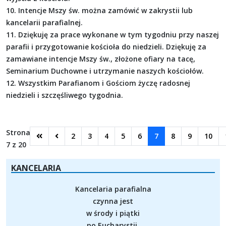
10. Intencje Mszy św. można zamówić w zakrystii lub
kancelarii parafialnej.
11. Dziękuję za prace wykonane w tym tygodniu przy naszej
parafii i przygotowanie kościoła do niedzieli. Dziękuję za
zamawiane intencje Mszy św., złożone ofiary na tacę,
Seminarium Duchowne i utrzymanie naszych kościołów.
12. Wszystkim Parafianom i Gościom życzę radosnej
niedzieli i szczęśliwego tygodnia.
Strona
2
3
4
5
6
7
8
9
10
7 z 20
KANCELARIA
Kancelaria parafialna
czynna jest
w środy i piątki
po Eucharystii