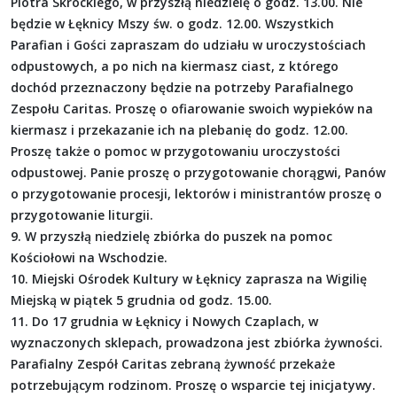
Piotra Skrockiego, w przyszłą niedzielę o godz. 13.00. Nie
będzie w Łęknicy Mszy św. o godz. 12.00. Wszystkich
Parafian i Gości zapraszam do udziału w uroczystościach
odpustowych, a po nich na kiermasz ciast, z którego
dochód przeznaczony będzie na potrzeby Parafialnego
Zespołu Caritas. Proszę o ofiarowanie swoich wypieków na
kiermasz i przekazanie ich na plebanię do godz. 12.00.
Proszę także o pomoc w przygotowaniu uroczystości
odpustowej. Panie proszę o przygotowanie chorągwi, Panów
o przygotowanie procesji, lektorów i ministrantów proszę o
przygotowanie liturgii.
9. W przyszłą niedzielę zbiórka do puszek na pomoc
Kościołowi na Wschodzie.
10. Miejski Ośrodek Kultury w Łęknicy zaprasza na Wigilię
Miejską w piątek 5 grudnia od godz. 15.00.
11. Do 17 grudnia w Łęknicy i Nowych Czaplach, w
wyznaczonych sklepach, prowadzona jest zbiórka żywności.
Parafialny Zespół Caritas zebraną żywność przekaże
potrzebującym rodzinom. Proszę o wsparcie tej inicjatywy.