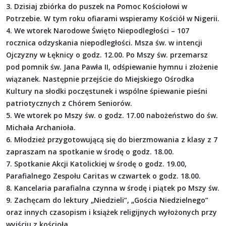
3. Dzisiaj zbiórka do puszek na Pomoc Kościołowi w
Potrzebie. W tym roku ofiarami wspieramy Kościół w Nigerii.
4. We wtorek Narodowe Święto Niepodległości – 107
rocznica odzyskania niepodległości. Msza św. w intencji
Ojczyzny w Łęknicy o godz. 12.00. Po Mszy św. przemarsz
pod pomnik św. Jana Pawła II, odśpiewanie hymnu i złożenie
wiązanek. Następnie przejście do Miejskiego Ośrodka
Kultury na słodki poczęstunek i wspólne śpiewanie pieśni
patriotycznych z Chórem Seniorów.
5. We wtorek po Mszy św. o godz. 17.00 nabożeństwo do św.
Michała Archanioła.
6. Młodzież przygotowującą się do bierzmowania z klasy z 7
zapraszam na spotkanie w środę o godz. 18.00.
7. Spotkanie Akcji Katolickiej w środę o godz. 19.00,
Parafialnego Zespołu Caritas w czwartek o godz. 18.00.
8. Kancelaria parafialna czynna w środę i piątek po Mszy św.
9. Zachęcam do lektury „Niedzieli”, „Gościa Niedzielnego”
oraz innych czasopism i książek religijnych wyłożonych przy
wyjściu z kościoła.