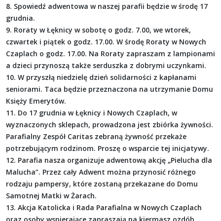
8. Spowiedź adwentowa w naszej parafii będzie w środę 17
grudnia.
9. Roraty w Łęknicy w sobotę o godz. 7.00, we wtorek,
czwartek i piątek o godz. 17.00. W środę Roraty w Nowych
Czaplach o godz. 17.00. Na Roraty zapraszam z lampionami
a dzieci przynoszą także serduszka z dobrymi uczynkami.
10. W przyszłą niedzielę dzień solidarności z kapłanami
seniorami. Taca będzie przeznaczona na utrzymanie Domu
Księży Emerytów.
11. Do 17 grudnia w Łęknicy i Nowych Czaplach, w
wyznaczonych sklepach, prowadzona jest zbiórka żywności.
Parafialny Zespół Caritas zebraną żywność przekaże
potrzebującym rodzinom. Proszę o wsparcie tej inicjatywy.
12. Parafia nasza organizuje adwentową akcję „Pielucha dla
Malucha”. Przez cały Adwent można przynosić różnego
rodzaju pampersy, które zostaną przekazane do Domu
Samotnej Matki w Żarach.
13. Akcja Katolicka i Rada Parafialna w Nowych Czaplach
oraz osoby wspierające zapraszają na kiermasz ozdób