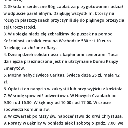
2. Składam serdeczne Bóg zapłać za przygotowanie i udział
w odpuście parafialnym. Dziękuję wszystkim, którzy na
różnych płaszczyznach przyczynili się do pięknego przeżycia
tej uroczystości.
3. W ubiegłą niedzielę zebraliśmy do puszek na pomoc
Kościołowi katolickiemu na Wschodzie 580 zł i 10 euro.
Dziękuję za złożone ofiary.
4. Dzisiaj dzień solidarności z kapłanami seniorami. Taca
dzisiejsza przeznaczona jest na utrzymanie Domu Księży
Emerytów.
5. Można nabyć świece Caritas. Świeca duża 25 zł, mała 12
zł.
6. Opłatki do nabycia w zakrystii lub przy wyjściu z kościoła.
7. W środę spowiedź adwentowa. W Nowych Czaplach od
9.30 i od 16.30. W Łęknicy od 10.00 i od 17.00. W czasie
spowiedzi Komunia św.
8. W czwartek po Mszy św. nabożeństwo do Krwi Chrystusa.
9. Roraty w Łęknicy w poniedziałek i sobotę o godz. 7.00, we