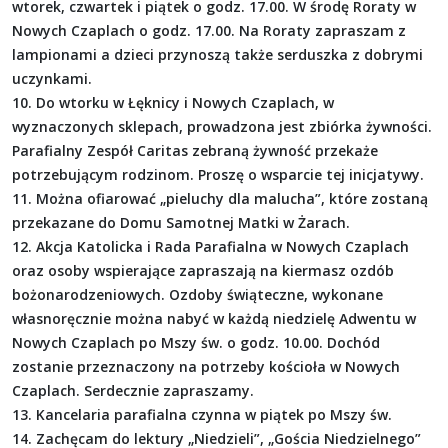
wtorek, czwartek i piątek o godz. 17.00. W środę Roraty w
Nowych Czaplach o godz. 17.00. Na Roraty zapraszam z
lampionami a dzieci przynoszą także serduszka z dobrymi
uczynkami.
10. Do wtorku w Łęknicy i Nowych Czaplach, w
wyznaczonych sklepach, prowadzona jest zbiórka żywności.
Parafialny Zespół Caritas zebraną żywność przekaże
potrzebującym rodzinom. Proszę o wsparcie tej inicjatywy.
11. Można ofiarować „pieluchy dla malucha”, które zostaną
przekazane do Domu Samotnej Matki w Żarach.
12. Akcja Katolicka i Rada Parafialna w Nowych Czaplach
oraz osoby wspierające zapraszają na kiermasz ozdób
bożonarodzeniowych. Ozdoby świąteczne, wykonane
własnoręcznie można nabyć w każdą niedzielę Adwentu w
Nowych Czaplach po Mszy św. o godz. 10.00. Dochód
zostanie przeznaczony na potrzeby kościoła w Nowych
Czaplach. Serdecznie zapraszamy.
13. Kancelaria parafialna czynna w piątek po Mszy św.
14. Zachęcam do lektury „Niedzieli”, „Gościa Niedzielnego”