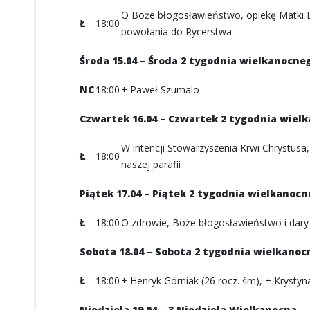
O Boże błogosławieństwo, opiekę Matki Boż
Ł
18:00
powołania do Rycerstwa
Środa 15.04 – Środa 2 tygodnia wielkanocne
NC
18:00
+ Paweł Szumalo
Czwartek 16.04 – Czwartek 2 tygodnia wiel
W intencji Stowarzyszenia Krwi Chrystusa,
Ł
18:00
naszej parafii
Piątek 17.04 – Piątek 2 tygodnia wielkanoc
Ł
18:00
O zdrowie, Boże błogosławieństwo i dary
Sobota 18.04 – Sobota 2 tygodnia wielkano
Ł
18:00
+ Henryk Górniak (26 rocz. śm), + Krystyna
Niedziela 19.04 – 3 Niedziela Wielkanocna