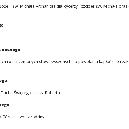
ej i św. Michała Archanioła dla Rycerzy i czcicieli św. Michała ora
go
kanocnego
 ich rodzin, zmarłych stowarzyszonych i o powołania kapłańskie i za
nego
 Ducha Świętego dla ks. Roberta
cnego
 Górniak i zm. z rodziny