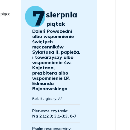
rpiące