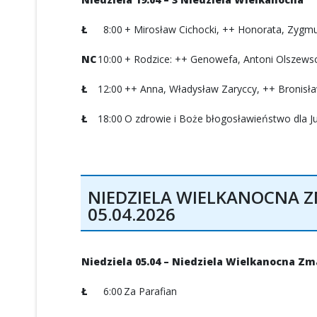
Ł
8:00
+ Mirosław Cichocki, ++ Honorata, Zygmun
NC
10:00
+ Rodzice: ++ Genowefa, Antoni Olszews
Ł
12:00
++ Anna, Władysław Zaryccy, ++ Bronisław
Ł
18:00
O zdrowie i Boże błogosławieństwo dla Jus
NIEDZIELA WIELKANOCNA 
05.04.2026
Niedziela 05.04 – Niedziela Wielkanocna 
Ł
6:00
Za Parafian