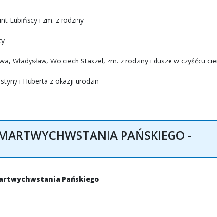
t Lubińscy i zm. z rodziny
cy
a, Władysław, Wojciech Staszel, zm. z rodziny i dusze w czyśćcu cie
tyny i Huberta z okazji urodzin
ZMARTWYCHWSTANIA PAŃSKIEGO -
Zmartwychwstania Pańskiego