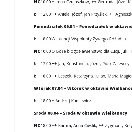
NC
10:00
+ Irena Czujaszkow, ++ Gertruda, Józef K
Ł
12:00
++ Aniela, Józef, Jan Przyślak, ++ Agnies
Poniedziałek 06.04 – Poniedziałek w oktawi
Ł
8:00
W intencji Wspólnoty Żywego Różańca
NC
10:00
O Boże błogosławieństwo dla Łucji, Julii i
Ł
12:00
++ Jan, Konstancja, Józef, Piotr Zarzyccy
Ł
18:00
++ Leszek, Katarzyna, Julian, Maria Magie
Wtorek 07.04 – Wtorek w oktawie Wielkano
Ł
18:00
+ Andrzej Kuncewicz
Środa 08.04 – Środa w oktawie Wielkanocy
NC
18:00
++ Kamila, Anna Cieślik, ++ Zygmunt, Krzy