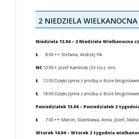
2 NIEDZIELA WIELKANOCNA C
Niedziela 12.04 – 2 Niedziela Wielkanocna c
Ł
8:00
++ Stefania, Andrzej Fik
NC
10:00
+ Józef Kamiński (33 rocz. śm)
Ł
12:00
Dziękczynna z prośbą o Boże błogosławień
Ł
18:00
Dziękczynna z prośbą o Boże błogosławieńs
Poniedziałek 13.04 – Poniedziałek 2 tygodn
Ł
7:00
++ Marcin, Stanisława, Anna, Józef, Maria 
Wtorek 14.04 – Wtorek 2 tygodnia wielkano