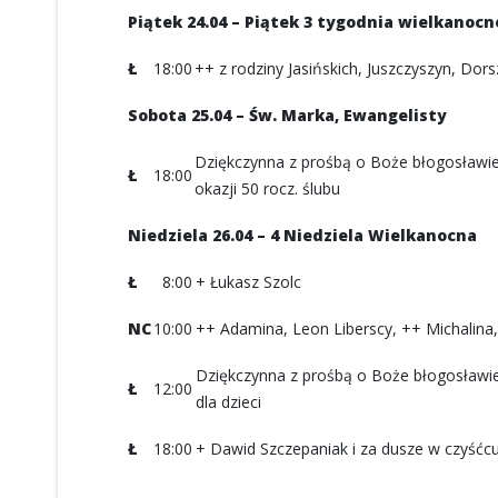
Piątek 24.04 – Piątek 3 tygodnia wielkanoc
Ł
18:00
++ z rodziny Jasińskich, Juszczyszyn, Dor
Sobota 25.04 – Św. Marka, Ewangelisty
Dziękczynna z prośbą o Boże błogosławień
Ł
18:00
okazji 50 rocz. ślubu
Niedziela 26.04 – 4 Niedziela Wielkanocna
Ł
8:00
+ Łukasz Szolc
NC
10:00
++ Adamina, Leon Liberscy, ++ Michalina
Dziękczynna z prośbą o Boże błogosławieńs
Ł
12:00
dla dzieci
Ł
18:00
+ Dawid Szczepaniak i za dusze w czyśćcu