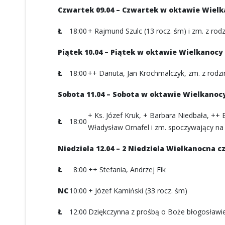
Czwartek 09.04 – Czwartek w oktawie Wiel
Ł
18:00
+ Rajmund Szulc (13 rocz. śm) i zm. z rodz
Piątek 10.04 – Piątek w oktawie Wielkanocy
Ł
18:00
++ Danuta, Jan Krochmalczyk, zm. z rodzin
Sobota 11.04 – Sobota w oktawie Wielkanoc
+ Ks. Józef Kruk, + Barbara Niedbała, ++
Ł
18:00
Władysław Ornafel i zm. spoczywający n
Niedziela 12.04 – 2 Niedziela Wielkanocna c
Ł
8:00
++ Stefania, Andrzej Fik
NC
10:00
+ Józef Kamiński (33 rocz. śm)
Ł
12:00
Dziękczynna z prośbą o Boże błogosławień