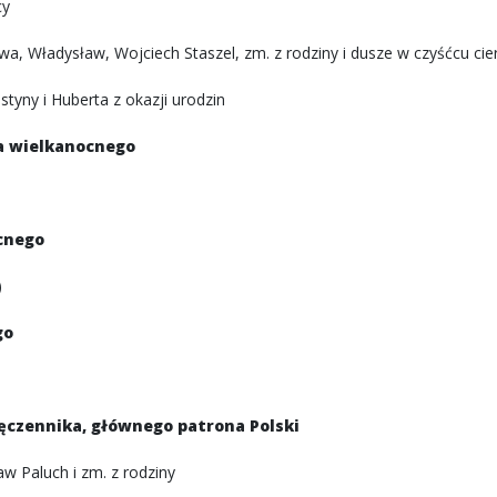
cy
a, Władysław, Wojciech Staszel, zm. z rodziny i dusze w czyśćcu cie
tyny i Huberta z okazji urodzin
ia wielkanocnego
cnego
)
go
męczennika, głównego patrona Polski
aw Paluch i zm. z rodziny