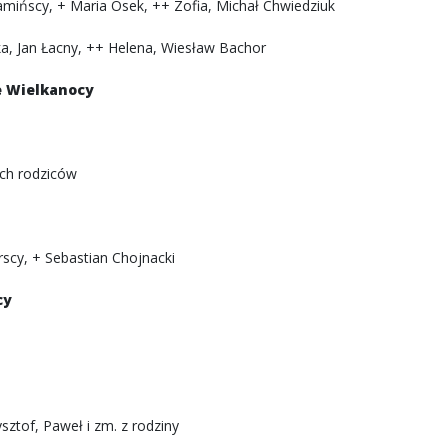
amińscy, + Maria Osek, ++ Zofia, Michał Chwiedziuk
zka, Jan Łacny, ++ Helena, Wiesław Bachor
e Wielkanocy
 ich rodziców
rscy, + Sebastian Chojnacki
cy
sztof, Paweł i zm. z rodziny