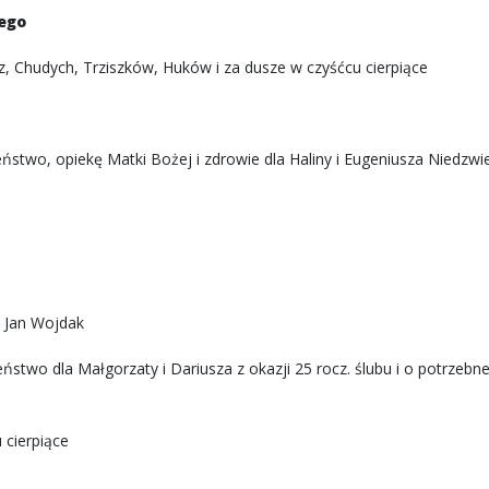
nego
sz, Chudych, Trziszków, Huków i za dusze w czyśćcu cierpiące
stwo, opiekę Matki Bożej i zdrowie dla Haliny i Eugeniusza Niedzwie
, Jan Wojdak
two dla Małgorzaty i Dariusza z okazji 25 rocz. ślubu i o potrzebne
 cierpiące