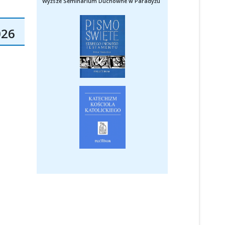
Wyższe Seminarium Duchowne w Paradyżu
026