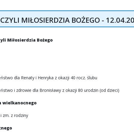
ZYLI MIŁOSIERDZIA BOŻEGO - 12.04.2
zyli Miłosierdzia Bożego
stwo dla Renaty i Henryka z okazji 40 rocz. ślubu
two i zdrowie dla Bronisławy z okazji 80 urodzin (od dzieci)
ia wielkanocnego
i zm. z rodziny
cnego