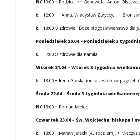
NC
10:00
+ Rodzice: ++ Genowefa, Antoni Olszews
Ł
12:00
++ Anna, Władysław Zaryccy, ++ Bronisław
Ł
18:00
O zdrowie i Boże błogosławieństwo dla Jus
Poniedziałek 20.04 – Poniedziałek 3 tygodn
Ł
7:00
O zdrowie dla Kamila
Wtorek 21.04 – Wtorek 3 tygodnia wielkano
Ł
18:00
+ Irena Górska (od uczestników pogrzebu
Środa 22.04 – Środa 3 tygodnia wielkanocne
NC
18:00
+ Roman Mielec
Czwartek 23.04 – Św. Wojciecha, biskupa i 
Ł
18:00
+ Marian Jarecki (43 rocz. śm), + Mieczysł