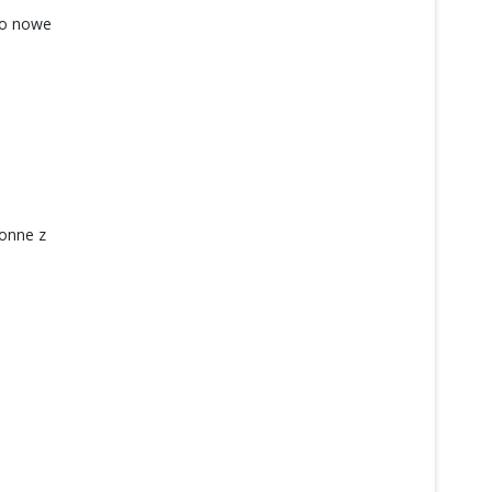
z o nowe
konne z