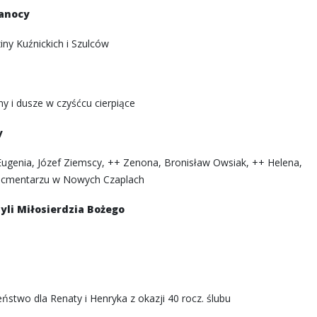
kanocy
iny Kuźnickich i Szulców
y i dusze w czyśćcu cierpiące
y
 Eugenia, Józef Ziemscy, ++ Zenona, Bronisław Owsiak, ++ Helena,
a cmentarzu w Nowych Czaplach
zyli Miłosierdzia Bożego
stwo dla Renaty i Henryka z okazji 40 rocz. ślubu