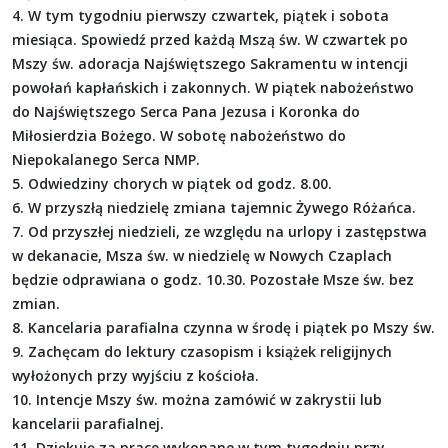
4. W tym tygodniu pierwszy czwartek, piątek i sobota
miesiąca. Spowiedź przed każdą Mszą św. W czwartek po
Mszy św. adoracja Najświętszego Sakramentu w intencji
powołań kapłańskich i zakonnych. W piątek nabożeństwo
do Najświętszego Serca Pana Jezusa i Koronka do
Miłosierdzia Bożego. W sobotę nabożeństwo do
Niepokalanego Serca NMP.
5. Odwiedziny chorych w piątek od godz. 8.00.
6. W przyszłą niedzielę zmiana tajemnic Żywego Różańca.
7. Od przyszłej niedzieli, ze względu na urlopy i zastępstwa
w dekanacie, Msza św. w niedzielę w Nowych Czaplach
będzie odprawiana o godz. 10.30. Pozostałe Msze św. bez
zmian.
8. Kancelaria parafialna czynna w środę i piątek po Mszy św.
9. Zachęcam do lektury czasopism i książek religijnych
wyłożonych przy wyjściu z kościoła.
10. Intencje Mszy św. można zamówić w zakrystii lub
kancelarii parafialnej.
11. Dziękuję za prace wykonane w tym tygodniu przy