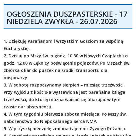
OGŁOSZENIA DUSZPASTERSKIE - 17
NIEDZIELA ZWYKŁA - 26.07.2026
1. Dziękuję Parafianom i wszystkim Gościom za wspólną
Eucharystię.
2. Dzisiaj po Mszy św. o godz. 10.30 w Nowych Czaplach i o
godz. 12.00 w Łęknicy poświęcenie pojazdów. Po Mszach św.
zbiórka ofiar do puszek na środki transportu dla
misjonarzy.
3. W sobotę rozpoczynamy sierpień – miesiąc trzeźwości.
Przy wyjściu z kościoła wystawiona jest parafialna księga
trzeźwości, do której można wpisać się ofiarując w tym
czasie dar abstynencji.
4. W tym tygodniu pierwsza sobota miesiąca. Po Mszy św.
nabożeństwo do Niepokalanego Serca NMP.
5. W przyszłą niedzielę zmiana tajemnic Żywego Różańca.
6. Kancelaria parafialna czynna w środę i piątek po Mszy św.