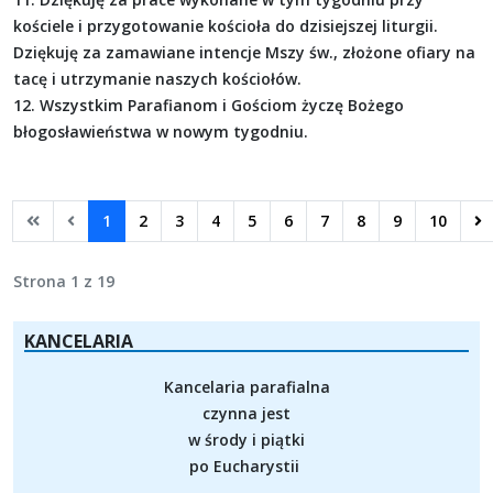
kościele i przygotowanie kościoła do dzisiejszej liturgii.
Dziękuję za zamawiane intencje Mszy św., złożone ofiary na
tacę i utrzymanie naszych kościołów.
12. Wszystkim Parafianom i Gościom życzę Bożego
błogosławieństwa w nowym tygodniu.
1
2
3
4
5
6
7
8
9
10
Strona 1 z 19
KANCELARIA
Kancelaria parafialna
czynna jest
w środy i piątki
po Eucharystii