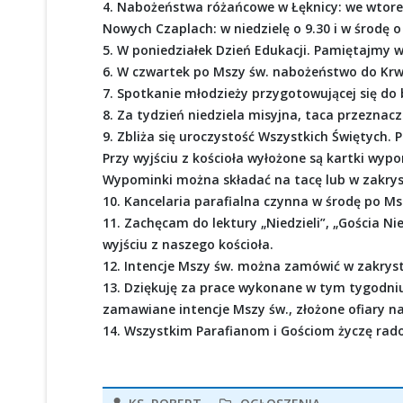
4. Nabożeństwa różańcowe w Łęknicy: we wtorek,
Nowych Czaplach: w niedzielę o 9.30 i w środę o
5. W poniedziałek Dzień Edukacji. Pamiętajmy 
6. W czwartek po Mszy św. nabożeństwo do Krw
7. Spotkanie młodzieży przygotowującej się do 
8. Za tydzień niedziela misyjna, taca przeznacz
9. Zbliża się uroczystość Wszystkich Świętyc
Przy wyjściu z kościoła wyłożone są kartki wyp
Wypominki można składać na tacę lub w zakryst
10. Kancelaria parafialna czynna w środę po Ms
11. Zachęcam do lektury „Niedzieli”, „Gościa Ni
wyjściu z naszego kościoła.
12. Intencje Mszy św. można zamówić w zakrystii
13. Dziękuję za prace wykonane w tym tygodniu p
zamawiane intencje Mszy św., złożone ofiary n
14. Wszystkim Parafianom i Gościom życzę rados