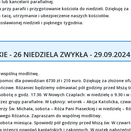
lub kancelarii parafialnej.
rzy parafii i przygotowanie kościoła do niedzieli. Dziękuję za
 tacę, utrzymanie i ubezpieczenie naszych kościołów.
sławionej niedzieli i pięknego tygodnia.
 - 26 NIEDZIELA ZWYKŁA - 29.09.2024
 wspólną modlitwę.
pomoc dla powodzian 6730 zł i 210 euro. Dziękuję za złożone ofi
ńcowe. Różaniec będziemy odmawiać pół godziny przed Mszą ś
 sobotę o godz. 17.30. W Nowych Czaplach: w niedzielę o 9.30 i w
zez grupy parafialne. W Łęknicy: wtorek – Akcja Katolicka, czwa
zy Św. Michała, sobota – Róża Pani Piaseckiej i w niedzielę – R
ywego Różańca. Zapraszam do wspólnej modlitwy.
 sobota miesiąca. Spowiedź pół godziny przed Mszą św. W czwart
 intencji powołań kapłańskich i zakonnych. W piątek nabożeńs