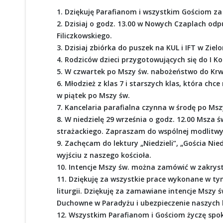
1. Dziękuję Parafianom i wszystkim Gościom za
2. Dzisiaj o godz. 13.00 w Nowych Czaplach od
Filiczkowskiego.
3. Dzisiaj zbiórka do puszek na KUL i IFT w Zielo
4. Rodziców dzieci przygotowujących się do I 
5. W czwartek po Mszy św. nabożeństwo do Krw
6. Młodzież z klas 7 i starszych klas, która 
w piątek po Mszy św.
7. Kancelaria parafialna czynna w środę po Msz
8. W niedzielę 29 września o godz. 12.00 Msza ś
strażackiego. Zapraszam do wspólnej modlitwy
9. Zachęcam do lektury „Niedzieli”, „Gościa Nie
wyjściu z naszego kościoła.
10. Intencje Mszy św. można zamówić w zakrystii
11. Dziękuję za wszystkie prace wykonane w tym
liturgii. Dziękuję za zamawiane intencje Mszy ś
Duchowne w Paradyżu i ubezpieczenie naszych 
12. Wszystkim Parafianom i Gościom życzę spoko