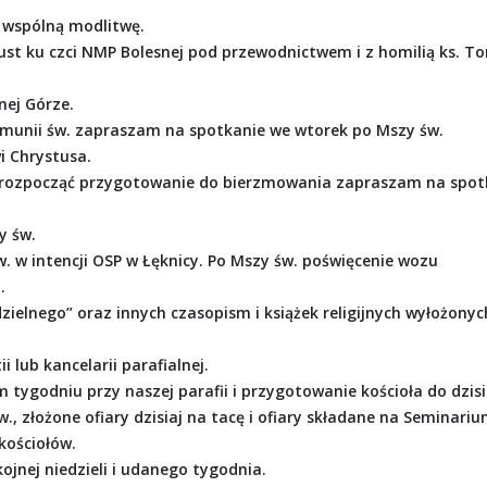
 wspólną modlitwę.
pust ku czci NMP Bolesnej pod przewodnictwem i z homilią ks. 
nej Górze.
Komunii św. zapraszam na spotkanie we wtorek po Mszy św.
i Chrystusa.
chce rozpocząć przygotowanie do bierzmowania zapraszam na spot
y św.
w. w intencji OSP w Łęknicy. Po Mszy św. poświęcenie wozu
.
dzielnego” oraz innych czasopism i książek religijnych wyłożonyc
 lub kancelarii parafialnej.
 tygodniu przy naszej parafii i przygotowanie kościoła do dzisi
w., złożone ofiary dzisiaj na tacę i ofiary składane na Seminari
kościołów.
jnej niedzieli i udanego tygodnia.