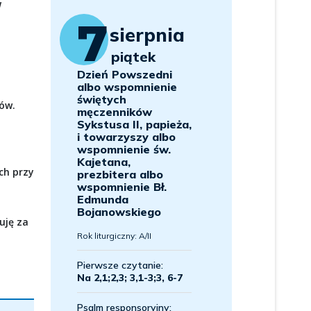
W
ów.
ch przy
uję za