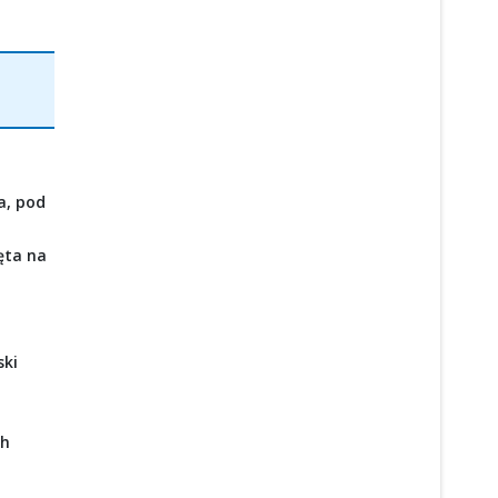
a, pod
ęta na
ski
ch