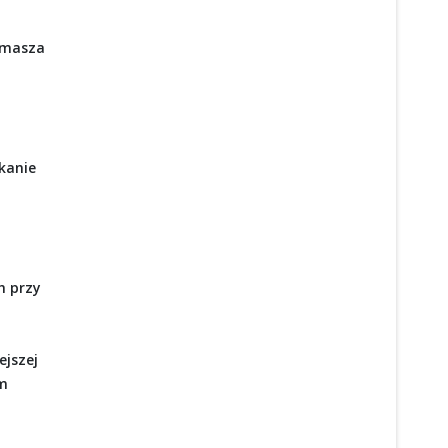
Tomasza
kanie
h przy
ejszej
um