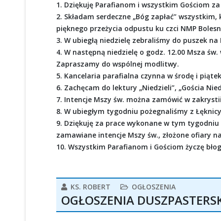
1. Dziękuję Parafianom i wszystkim Gościom za
2. Składam serdeczne „Bóg zapłać” wszystkim, 
pięknego przeżycia odpustu ku czci NMP Boles
3. W ubiegłą niedzielę zebraliśmy do puszek na K
4. W następną niedzielę o godz. 12.00 Msza św. 
Zapraszamy do wspólnej modlitwy.
5. Kancelaria parafialna czynna w środę i piąte
6. Zachęcam do lektury „Niedzieli”, „Gościa Nied
7. Intencje Mszy św. można zamówić w zakrystii 
8. W ubiegłym tygodniu pożegnaliśmy z Łęknic
9. Dziękuję za prace wykonane w tym tygodniu pr
zamawiane intencje Mszy św., złożone ofiary n
10. Wszystkim Parafianom i Gościom życzę błogo
KS. ROBERT
OGŁOSZENIA
OGŁOSZENIA DUSZPASTERSKIE