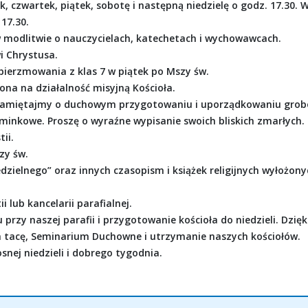
 czwartek, piątek, sobotę i następną niedzielę o godz. 17.30. 
 17.30.
w modlitwie o nauczycielach, katechetach i wychowawcach.
i Chrystusa.
bierzmowania z klas 7 w piątek po Mszy św.
ona na działalność misyjną Kościoła.
h. Pamiętajmy o duchowym przygotowaniu i uporządkowaniu grob
ominkowe. Proszę o wyraźne wypisanie swoich bliskich zmarłych.
ii.
zy św.
edzielnego” oraz innych czasopism i książek religijnych wyłożony
 lub kancelarii parafialnej.
rzy naszej parafii i przygotowanie kościoła do niedzieli. Dzięk
a tacę, Seminarium Duchowne i utrzymanie naszych kościołów.
nej niedzieli i dobrego tygodnia.