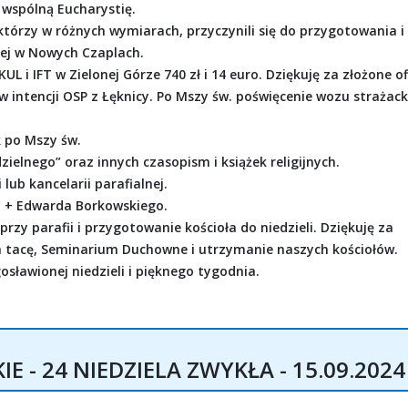
 wspólną Eucharystię.
którzy w różnych wymiarach, przyczynili się do przygotowania i
nej w Nowych Czaplach.
UL i IFT w Zielonej Górze 740 zł i 14 euro. Dziękuję za złożone of
w intencji OSP z Łęknicy. Po Mszy św. poświęcenie wozu strażack
k po Mszy św.
zielnego” oraz innych czasopism i książek religijnych.
lub kancelarii parafialnej.
y + Edwarda Borkowskiego.
zy parafii i przygotowanie kościoła do niedzieli. Dziękuję za
a tacę, Seminarium Duchowne i utrzymanie naszych kościołów.
sławionej niedzieli i pięknego tygodnia.
 - 24 NIEDZIELA ZWYKŁA - 15.09.2024