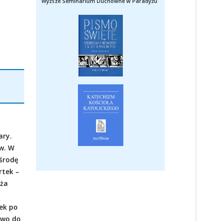
Wyższe Seminarium Duchowne w Paradyżu
ary.
w. W
 środę
rtek –
óża
ek po
two do