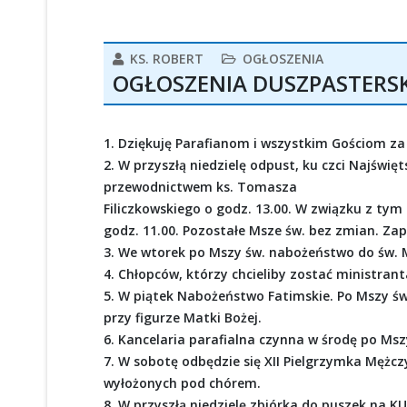
KS. ROBERT
OGŁOSZENIA
OGŁOSZENIA DUSZPASTERSKIE
1. Dziękuję Parafianom i wszystkim Gościom za
2. W przyszłą niedzielę odpust, ku czci Najśw
przewodnictwem ks. Tomasza
Filiczkowskiego o godz. 13.00. W związku z tym
godz. 11.00. Pozostałe Msze św. bez zmian. Za
3. We wtorek po Mszy św. nabożeństwo do św. M
4. Chłopców, którzy chcieliby zostać ministra
5. W piątek Nabożeństwo Fatimskie. Po Mszy św
przy figurze Matki Bożej.
6. Kancelaria parafialna czynna w środę po Msz
7. W sobotę odbędzie się XII Pielgrzymka Mężcz
wyłożonych pod chórem.
8. W przyszłą niedzielę zbiórka do puszek na KUL