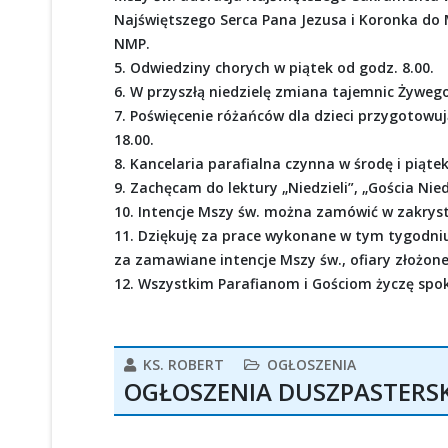
Najświętszego Serca Pana Jezusa i Koronka do
NMP.
5. Odwiedziny chorych w piątek od godz. 8.00.
6. W przyszłą niedzielę zmiana tajemnic Żyweg
7. Poświęcenie różańców dla dzieci przygotowują
18.00.
8. Kancelaria parafialna czynna w środę i piąte
9. Zachęcam do lektury „Niedzieli”, „Gościa Nied
10. Intencje Mszy św. można zamówić w zakrystii
11. Dziękuję za prace wykonane w tym tygodniu p
za zamawiane intencje Mszy św., ofiary złożon
12. Wszystkim Parafianom i Gościom życzę spoko
KS. ROBERT
OGŁOSZENIA
OGŁOSZENIA DUSZPASTERSKIE