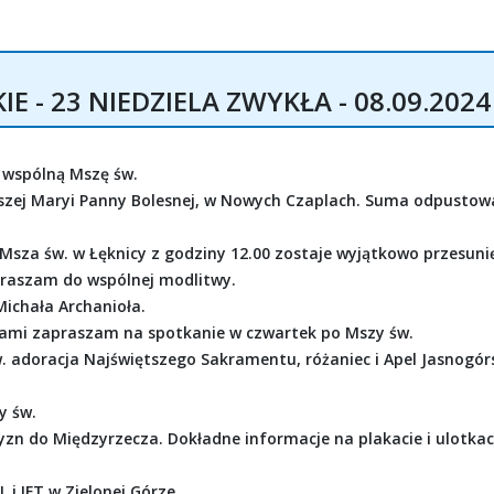
 - 23 NIEDZIELA ZWYKŁA - 08.09.2024
 wspólną Mszę św.
iętszej Maryi Panny Bolesnej, w Nowych Czaplach. Suma odpustow
 Msza św. w Łęknicy z godziny 12.00 zostaje wyjątkowo przesuni
praszam do wspólnej modlitwy.
ichała Archanioła.
ntami zapraszam na spotkanie w czwartek po Mszy św.
. adoracja Najświętszego Sakramentu, różaniec i Apel Jasnogór
y św.
yzn do Międzyrzecza. Dokładne informacje na plakacie i ulotka
 i IFT w Zielonej Górze.