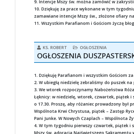
9. Intencje Mszy św. można zamówić w zakrystii 
10. Dziękuję za prace wykonane w tym tygodniu p
zamawiane intencje Mszy św., złożone ofiary na
11. Wszystkim Parafianom i Gościom życzę błogo
KS. ROBERT
OGŁOSZENIA
OGŁOSZENIA DUSZPASTERSKIE
1. Dziękuję Parafianom i wszystkim Gościom za
2. W ubiegłą niedzielę zebraliśmy do puszek na 
3. We wtorek rozpoczynamy Nabożeństwa Róża
Łęknicy: w niedzielę, wtorek, czwartek, piątek i
o 17.30. Proszę, aby różaniec prowadzony był pr
Wspólnota Krwi Chrystusa, piątek – Zastęp Rycer
Pani Junke. W Nowych Czaplach – Wspólnota Ż
4. W tym tygodniu pierwszy czwartek, piątek i
Mszy św. adoracja Najświętszego Sakramentu w