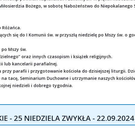
 Miłosierdzia Bożego, w sobotę Nabożeństwo do Niepokalanego 
o Różańca.
cych się do I Komunii św. w przyszłą niedzielę po Mszy św. o go
k po Mszy św.
zielnego” oraz innych czasopism i książek religijnych.
 lub kancelarii parafialnej.
rzy parafii i przygotowanie kościoła do dzisiejszej liturgii. Dz
e na tacę, Seminarium Duchowne i utrzymanie naszych kościołó
jnej niedzieli i dobrego tygodnia.
 - 25 NIEDZIELA ZWYKŁA - 22.09.2024