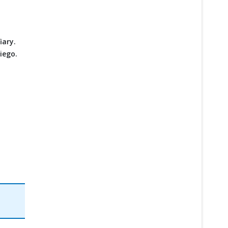
iary.
iego.