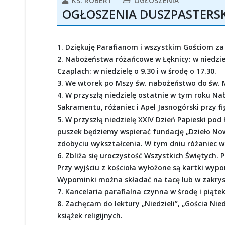
KS. ROBERT
OGŁOSZENIA
OGŁOSZENIA DUSZPASTERSKIE
1. Dziękuję Parafianom i wszystkim Gościom za
2. Nabożeństwa różańcowe w Łęknicy: w niedziel
Czaplach: w niedzielę o 9.30 i w środę o 17.30.
3. We wtorek po Mszy św. nabożeństwo do św. M
4. W przyszłą niedzielę ostatnie w tym roku N
Sakramentu, różaniec i Apel Jasnogórski przy fi
5. W przyszłą niedzielę XXIV Dzień Papieski pod 
puszek będziemy wspierać fundację „Dzieło N
zdobyciu wykształcenia. W tym dniu różaniec w 
6. Zbliża się uroczystość Wszystkich Świętyc
Przy wyjściu z kościoła wyłożone są kartki wyp
Wypominki można składać na tacę lub w zakryst
7. Kancelaria parafialna czynna w środę i piąte
8. Zachęcam do lektury „Niedzieli”, „Gościa Ni
książek religijnych.