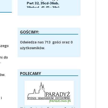
GOŚCIMY:
Odwiedza nas 713 gości oraz 0
szego
użytkowników.
mi do
w
POLECAMY
ów.
 i