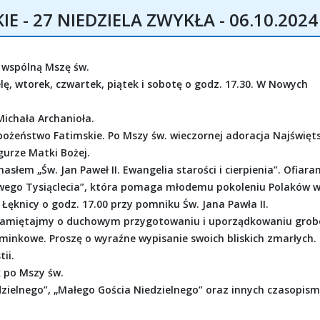
 - 27 NIEDZIELA ZWYKŁA - 06.10.2024
 wspólną Mszę św.
ę, wtorek, czwartek, piątek i sobotę o godz. 17.30. W Nowych
ichała Archanioła.
abożeństwo Fatimskie. Po Mszy św. wieczornej adoracja Najświęt
gurze Matki Bożej.
hasłem „Św. Jan Paweł II. Ewangelia starości i cierpienia”. Ofiara
owego Tysiąclecia”, która pomaga młodemu pokoleniu Polaków 
Łęknicy o godz. 17.00 przy pomniku Św. Jana Pawła II.
h. Pamiętajmy o duchowym przygotowaniu i uporządkowaniu grob
ominkowe. Proszę o wyraźne wypisanie swoich bliskich zmarłych.
ii.
k po Mszy św.
edzielnego”, „Małego Gościa Niedzielnego” oraz innych czasopism