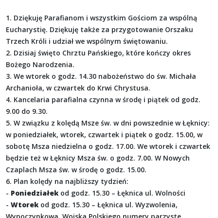
1. Dziękuję Parafianom i wszystkim Gościom za wspólną
Eucharystię. Dziękuję także za przygotowanie Orszaku
Trzech Króli i udział we wspólnym świętowaniu.
2. Dzisiaj święto Chrztu Pańskiego, które kończy okres
Bożego Narodzenia.
3. We wtorek o godz. 14.30 nabożeństwo do św. Michała
Archanioła, w czwartek do Krwi Chrystusa.
4. Kancelaria parafialna czynna w środę i piątek od godz.
9.00 do 9.30.
5. W związku z kolędą Msze św. w dni powszednie w Łęknicy:
w poniedziałek, wtorek, czwartek i piątek o godz. 15.00, w
sobotę Msza niedzielna o godz. 17.00. We wtorek i czwartek
będzie też w Łęknicy Msza św. o godz. 7.00. W Nowych
Czaplach Msza św. w środę o godz. 15.00.
6. Plan kolędy na najbliższy tydzień:
-
Poniedziałek
od godz. 15.30 – Łęknica ul. Wolności
-
Wtorek
od godz. 15.30 – Łęknica ul. Wyzwolenia,
Wypoczynkowa, Wojska Polskiego numery parzyste