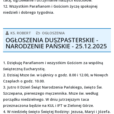
tacę, ogrzewanie i utrzymanie naszych kościołów.
12. Wszystkim Parafianom i Gościom życzę spokojnej
niedzieli i dobrego tygodnia.
KS. ROBERT
OGŁOSZENIA
OGŁOSZENIA DUSZPASTERSKIE -
NARODZENIE PAŃSKIE - 25.12.2025
1. Dziękuję Parafianom i wszystkim Gościom za wspólną
świąteczną Eucharystię.
2. Dzisiaj Msze św. w Łęknicy o godz. 8.00 i 12.00, w Nowych
Czaplach o godz. 10.00.
3. Jutro II Dzień Świąt Narodzenia Pańskiego, święto Św.
Szczepana, pierwszego męczennika. Msze św. według
porządku niedzielnego. W dniu jutrzejszym taca
przeznaczona będzie na KUL i IFT w Zielonej Górze.
4. W niedzielę święto Świętej Rodziny: Jezusa, Maryi i Józefa.