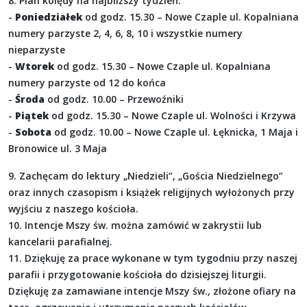
8. Plan kolędy na najbliższy tydzień:
-
Poniedziałek
od godz. 15.30 – Nowe Czaple ul. Kopalniana
numery parzyste 2, 4, 6, 8, 10 i wszystkie numery
nieparzyste
-
Wtorek
od godz. 15.30 – Nowe Czaple ul. Kopalniana
numery parzyste od 12 do końca
-
Środa
od godz. 10.00 – Przewoźniki
-
Piątek
od godz. 15.30 – Nowe Czaple ul. Wolności i Krzywa
-
Sobota
od godz. 10.00 – Nowe Czaple ul. Łęknicka, 1 Maja i
Bronowice ul. 3 Maja
9. Zachęcam do lektury „Niedzieli”, „Gościa Niedzielnego”
oraz innych czasopism i książek religijnych wyłożonych przy
wyjściu z naszego kościoła.
10. Intencje Mszy św. można zamówić w zakrystii lub
kancelarii parafialnej.
11. Dziękuję za prace wykonane w tym tygodniu przy naszej
parafii i przygotowanie kościoła do dzisiejszej liturgii.
Dziękuję za zamawiane intencje Mszy św., złożone ofiary na