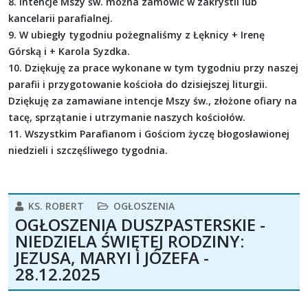
8. Intencje Mszy św. można zamówić w zakrystii lub
kancelarii parafialnej.
9. W ubiegły tygodniu pożegnaliśmy z Łęknicy + Irenę
Górską i + Karola Syzdka.
10. Dziękuję za prace wykonane w tym tygodniu przy naszej
parafii i przygotowanie kościoła do dzisiejszej liturgii.
Dziękuję za zamawiane intencje Mszy św., złożone ofiary na
tacę, sprzątanie i utrzymanie naszych kościołów.
11. Wszystkim Parafianom i Gościom życzę błogosławionej
niedzieli i szczęśliwego tygodnia.
KS. ROBERT
OGŁOSZENIA
OGŁOSZENIA DUSZPASTERSKIE -
NIEDZIELA ŚWIĘTEJ RODZINY:
JEZUSA, MARYI I JÓZEFA -
28.12.2025