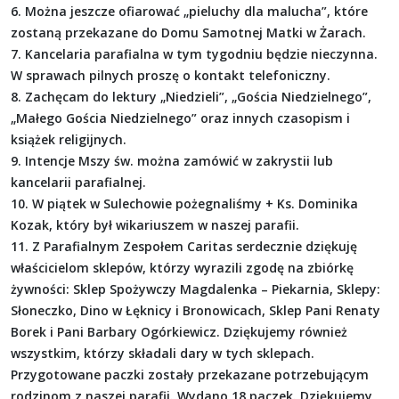
6. Można jeszcze ofiarować „pieluchy dla malucha”, które
zostaną przekazane do Domu Samotnej Matki w Żarach.
7. Kancelaria parafialna w tym tygodniu będzie nieczynna.
W sprawach pilnych proszę o kontakt telefoniczny.
8. Zachęcam do lektury „Niedzieli”, „Gościa Niedzielnego”,
„Małego Gościa Niedzielnego” oraz innych czasopism i
książek religijnych.
9. Intencje Mszy św. można zamówić w zakrystii lub
kancelarii parafialnej.
10. W piątek w Sulechowie pożegnaliśmy + Ks. Dominika
Kozak, który był wikariuszem w naszej parafii.
11. Z Parafialnym Zespołem Caritas serdecznie dziękuję
właścicielom sklepów, którzy wyrazili zgodę na zbiórkę
żywności: Sklep Spożywczy Magdalenka – Piekarnia, Sklepy:
Słoneczko, Dino w Łęknicy i Bronowicach, Sklep Pani Renaty
Borek i Pani Barbary Ogórkiewicz. Dziękujemy również
wszystkim, którzy składali dary w tych sklepach.
Przygotowane paczki zostały przekazane potrzebującym
rodzinom z naszej parafii. Wydano 18 paczek. Dziękujemy