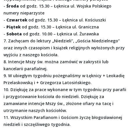
-
Środa
od godz. 15.30 – Łęknica ul. Wojska Polskiego
numery nieparzyste
-
Czwartek
od godz. 15.30 – Łęknica ul. Kościuszki
-
Piątek
od godz. 15.30 – Łęknica ul. Graniczna
-
Sobota
od godz. 10.00 – Łęknica ul. Żurawska
7. Zachęcam do lektury „Niedzieli”, „Gościa Niedzielnego”
oraz innych czasopism i książek religijnych wyłożonych przy
wyjściu z naszego kościoła.
8. Intencje Mszy św. można zamówić w zakrystii lub
kancelarii parafialnej.
9. W ubiegłym tygodniu pożegnaliśmy w Łęknicy + Leokadię
Przelaskowską i + Grzegorza Latosińskiego.
10. Dziękuję za prace wykonane w tym tygodniu przy parafii
i przygotowanie kościoła do niedzieli. Dziękuję za
zamawiane intencje Mszy św., złożone ofiary na tacę i
utrzymanie naszych kościołów.
11. Wszystkim Parafianom i Gościom życzę błogosławionej
niedzieli i szczęśliwego tygodnia.