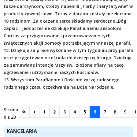
także darczyńcom, którzy napełnili „Torby charytatywne” w
produkty żywnościowe. Torby z darami zostały przekazane
10 rodzinom. Za okazane serce składamy serdeczne „Bóg
zapłać”. Jednocześnie dziękuję Parafialnemu Zespołowi
Caritas za przygotowanie i przeprowadzenie tych
świątecznych akcji pomocy potrzebującym w naszej parafii.
12. Dziękuję za prace wykonane w tym tygodniu przy parafii
oraz przygotowanie kościoła do dzisiejszej liturgii. Dziękuję
za zamawiane intencje Mszy św., złożone ofiary na tacę,
ogrzewanie i utrzymanie naszych kościołów.
13. Wszystkim Parafianom i Gościom życzę radosnego,
rodzinnego czasu oczekiwania na Boże Narodzenie.
Strona
1
2
3
4
5
6
7
8
9
1
6 z 20
KANCELARIA