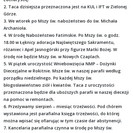
2. Taca dzisiejsza przeznaczona jest na KUL i IFT w Zielonej
Górze.
3. We wtorek po Mszy św. nabożeństwo do św. Michała
Archanioła.
4. W środę Nabożeństwo Fatimskie. Po Mszy św. o godz.
18.00 w Łęknicy adoracja Najświętszego Sakramentu,
różaniec i Apel Jasnogórski przy figurze Matki Bożej. W
środę nie będzie Mszy św. w Nowych Czaplach.
5. W piątek uroczystość Wniebowzięcia NMP – Dożynki
Diecezjalne w Rokitnie. Msze św. w naszej parafii według
porządku niedzielnego. Po każdej Mszy św.
błogosławieństwo ziół i kwiatów. Taca z uroczystości
przeznaczona będzie dla uboższych parafii w naszej diecezji
na pomoc w remontach.
6. Przeżywamy sierpień – miesiąc trzeźwości. Pod chórem
wystawiona jest parafialna księga trzeźwości, do której
można wpisać się ofiarując w tym czasie dar abstynencji.
7. Kancelaria parafialna czynna w środę po Mszy św.