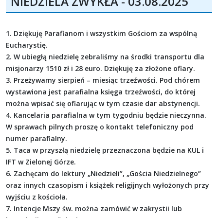
NIEDZIELA ZWYKŁA - 03.08.2025
1. Dziękuję Parafianom i wszystkim Gościom za wspólną
Eucharystię.
2. W ubiegłą niedzielę zebraliśmy na środki transportu dla
misjonarzy 1510 zł i 28 euro. Dziękuję za złożone ofiary.
3. Przeżywamy sierpień – miesiąc trzeźwości. Pod chórem
wystawiona jest parafialna księga trzeźwości, do której
można wpisać się ofiarując w tym czasie dar abstynencji.
4. Kancelaria parafialna w tym tygodniu będzie nieczynna.
W sprawach pilnych proszę o kontakt telefoniczny pod
numer parafialny.
5. Taca w przyszłą niedzielę przeznaczona będzie na KUL i
IFT w Zielonej Górze.
6. Zachęcam do lektury „Niedzieli”, „Gościa Niedzielnego”
oraz innych czasopism i książek religijnych wyłożonych przy
wyjściu z kościoła.
7. Intencje Mszy św. można zamówić w zakrystii lub