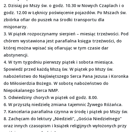
2. Dzisiaj po Mszy św. o godz. 10.30 w Nowych Czaplach i o
godz. 12.00 w Łęknicy poświęcenie pojazdów. Po Mszach św.
zbiórka ofiar do puszek na środki transportu dla
misjonarzy.
3. W piątek rozpoczynamy sierpień – miesiąc trzeźwości. Pod
chórem wystawiona jest parafialna księga trzeźwości, do
której można wpisać się ofiarując w tym czasie dar
abstynencji.
4. W tym tygodniu pierwszy piątek i sobota miesiąca.
Spowiedź przed każdą Mszą św. W piątek po Mszy św.
nabożeństwo do Najświętszego Serca Pana Jezusa i Koronka
do Miłosierdzia Bożego. W sobotę nabożeństwo do
Niepokalanego Serca NMP.
5. Odwiedziny chorych w piątek od godz. 8.00.
6. W przyszłą niedzielę zmiana tajemnic Żywego Różańca.
7. Kancelaria parafialna czynna w środę i piątek po Mszy św.
8. Zachęcam do lektury „Niedzieli”, „Gościa Niedzielnego”
oraz innych czasopism i książek religijnych wyłożonych przy