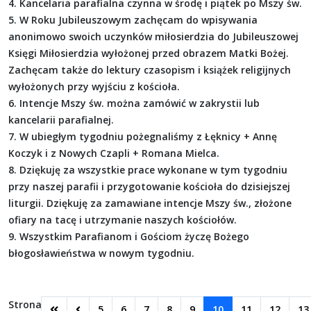
4. Kancelaria parafialna czynna w środę i piątek po Mszy św.
5. W Roku Jubileuszowym zachęcam do wpisywania
anonimowo swoich uczynków miłosierdzia do Jubileuszowej
Księgi Miłosierdzia wyłożonej przed obrazem Matki Bożej.
Zachęcam także do lektury czasopism i książek religijnych
wyłożonych przy wyjściu z kościoła.
6. Intencje Mszy św. można zamówić w zakrystii lub
kancelarii parafialnej.
7. W ubiegłym tygodniu pożegnaliśmy z Łęknicy + Annę
Koczyk i z Nowych Czapli + Romana Mielca.
8. Dziękuję za wszystkie prace wykonane w tym tygodniu
przy naszej parafii i przygotowanie kościoła do dzisiejszej
liturgii. Dziękuję za zamawiane intencje Mszy św., złożone
ofiary na tacę i utrzymanie naszych kościołów.
9. Wszystkim Parafianom i Gościom życzę Bożego
błogosławieństwa w nowym tygodniu.
Strona
5
6
7
8
9
10
11
12
13