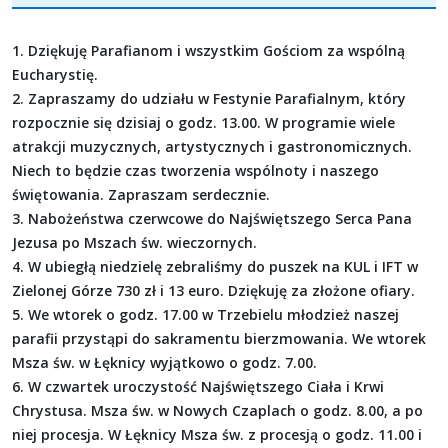
1. Dziękuję Parafianom i wszystkim Gościom za wspólną
Eucharystię.
2. Zapraszamy do udziału w Festynie Parafialnym, który
rozpocznie się dzisiaj o godz. 13.00. W programie wiele
atrakcji muzycznych, artystycznych i gastronomicznych.
Niech to będzie czas tworzenia wspólnoty i naszego
świętowania. Zapraszam serdecznie.
3. Nabożeństwa czerwcowe do Najświętszego Serca Pana
Jezusa po Mszach św. wieczornych.
4. W ubiegłą niedzielę zebraliśmy do puszek na KUL i IFT w
Zielonej Górze 730 zł i 13 euro. Dziękuję za złożone ofiary.
5. We wtorek o godz. 17.00 w Trzebielu młodzież naszej
parafii przystąpi do sakramentu bierzmowania. We wtorek
Msza św. w Łęknicy wyjątkowo o godz. 7.00.
6. W czwartek uroczystość Najświętszego Ciała i Krwi
Chrystusa. Msza św. w Nowych Czaplach o godz. 8.00, a po
niej procesja. W Łęknicy Msza św. z procesją o godz. 11.00 i