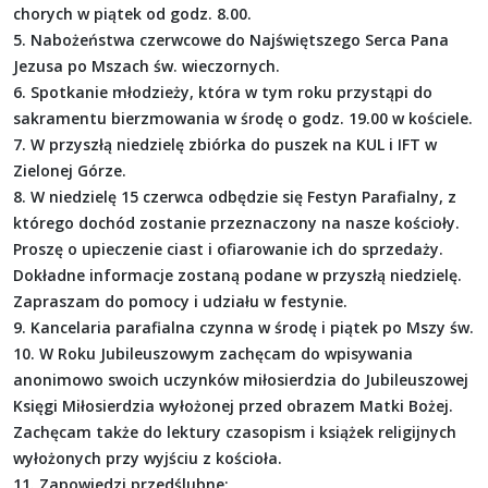
chorych w piątek od godz. 8.00.
5. Nabożeństwa czerwcowe do Najświętszego Serca Pana
Jezusa po Mszach św. wieczornych.
6. Spotkanie młodzieży, która w tym roku przystąpi do
sakramentu bierzmowania w środę o godz. 19.00 w kościele.
7. W przyszłą niedzielę zbiórka do puszek na KUL i IFT w
Zielonej Górze.
8. W niedzielę 15 czerwca odbędzie się Festyn Parafialny, z
którego dochód zostanie przeznaczony na nasze kościoły.
Proszę o upieczenie ciast i ofiarowanie ich do sprzedaży.
Dokładne informacje zostaną podane w przyszłą niedzielę.
Zapraszam do pomocy i udziału w festynie.
9. Kancelaria parafialna czynna w środę i piątek po Mszy św.
10. W Roku Jubileuszowym zachęcam do wpisywania
anonimowo swoich uczynków miłosierdzia do Jubileuszowej
Księgi Miłosierdzia wyłożonej przed obrazem Matki Bożej.
Zachęcam także do lektury czasopism i książek religijnych
wyłożonych przy wyjściu z kościoła.
11. Zapowiedzi przedślubne: