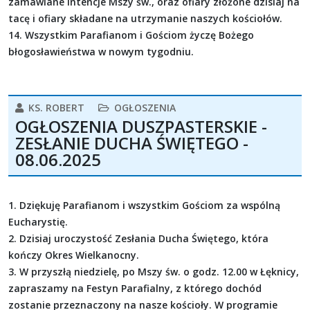
zamawiane intencje Mszy św., oraz ofiary złożone dzisiaj na
tacę i ofiary składane na utrzymanie naszych kościołów.
14. Wszystkim Parafianom i Gościom życzę Bożego
błogosławieństwa w nowym tygodniu.
KS. ROBERT
OGŁOSZENIA
OGŁOSZENIA DUSZPASTERSKIE -
ZESŁANIE DUCHA ŚWIĘTEGO -
08.06.2025
1. Dziękuję Parafianom i wszystkim Gościom za wspólną
Eucharystię.
2. Dzisiaj uroczystość Zesłania Ducha Świętego, która
kończy Okres Wielkanocny.
3. W przyszłą niedzielę, po Mszy św. o godz. 12.00 w Łęknicy,
zapraszamy na Festyn Parafialny, z którego dochód
zostanie przeznaczony na nasze kościoły. W programie