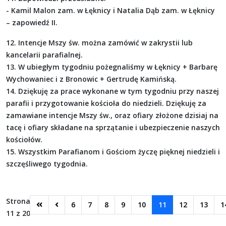
- Kamil Malon zam. w Łęknicy i Natalia Dąb zam. w Łęknicy
– zapowiedź II.
12. Intencje Mszy św. można zamówić w zakrystii lub
kancelarii parafialnej.
13. W ubiegłym tygodniu pożegnaliśmy w Łęknicy + Barbarę
Wychowaniec i z Bronowic + Gertrudę Kamińską.
14. Dziękuję za prace wykonane w tym tygodniu przy naszej
parafii i przygotowanie kościoła do niedzieli. Dziękuję za
zamawiane intencje Mszy św., oraz ofiary złożone dzisiaj na
tacę i ofiary składane na sprzątanie i ubezpieczenie naszych
kościołów.
15. Wszystkim Parafianom i Gościom życzę pięknej niedzieli i
szczęśliwego tygodnia.
Strona
6
7
8
9
10
11
12
13
1
11 z 20