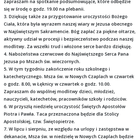
zapraszam na spotkanie podsumowujące, które odbędzie
się w środę o godz. 19.00 na plebanii.
3. Dziękuję także za przygotowanie uroczystości Bożego
Ciała, która była wyrazem naszej wiary w Jezusa obecnego
w Najświętszym Sakramencie. Bóg zapłać za piękne ołtarze,
aktywny udział w procesji i bezpieczeństwo podczas naszej
modlitwy. Za wszelki trud i włożone serce bardzo dziękuję.
4. Nabożeństwa czerwcowe do Najświętszego Serca Pana
Jezusa po Mszach św. wieczornych.
5. W tym tygodniu zakończenie roku szkolnego i
katechetycznego. Msza św. w Nowych Czaplach w czwartek
o godz. 8.00, w Łęknicy w czwartek o godz. 10.00.
Zapraszam do wspólnej modlitwy dzieci, młodzież,
nauczycieli, katechetów, pracowników szkoły i rodziców.
6. W przyszłą niedzielę uroczystość Świętych Apostołów
Piotra i Pawła. Taca przeznaczona będzie dla Stolicy
Apostolskiej, tzw. Świętopietrze.
7. W lipcu i sierpniu, ze względu na urlopy i zastępstwa w
dekanacie, Msza św. w niedzielę w Nowych Czaplach będzie