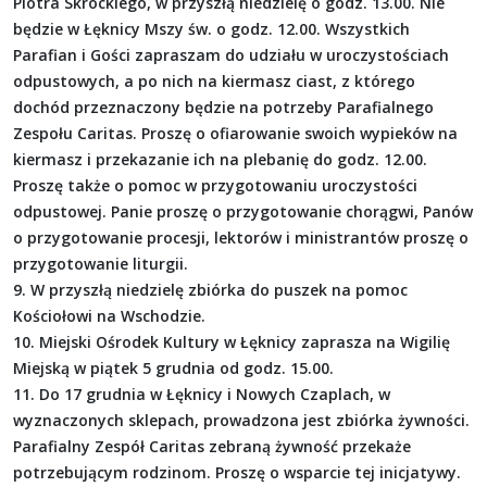
Piotra Skrockiego, w przyszłą niedzielę o godz. 13.00. Nie
będzie w Łęknicy Mszy św. o godz. 12.00. Wszystkich
Parafian i Gości zapraszam do udziału w uroczystościach
odpustowych, a po nich na kiermasz ciast, z którego
dochód przeznaczony będzie na potrzeby Parafialnego
Zespołu Caritas. Proszę o ofiarowanie swoich wypieków na
kiermasz i przekazanie ich na plebanię do godz. 12.00.
Proszę także o pomoc w przygotowaniu uroczystości
odpustowej. Panie proszę o przygotowanie chorągwi, Panów
o przygotowanie procesji, lektorów i ministrantów proszę o
przygotowanie liturgii.
9. W przyszłą niedzielę zbiórka do puszek na pomoc
Kościołowi na Wschodzie.
10. Miejski Ośrodek Kultury w Łęknicy zaprasza na Wigilię
Miejską w piątek 5 grudnia od godz. 15.00.
11. Do 17 grudnia w Łęknicy i Nowych Czaplach, w
wyznaczonych sklepach, prowadzona jest zbiórka żywności.
Parafialny Zespół Caritas zebraną żywność przekaże
potrzebującym rodzinom. Proszę o wsparcie tej inicjatywy.