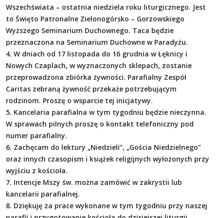
Wszechświata – ostatnia niedziela roku liturgicznego. Jest
to Święto Patronalne Zielonogórsko – Gorzowskiego
Wyższego Seminarium Duchownego. Taca będzie
przeznaczona na Seminarium Duchowne w Paradyżu.
4. W dniach od 17 listopada do 16 grudnia w Łęknicy i
Nowych Czaplach, w wyznaczonych sklepach, zostanie
przeprowadzona zbiórka żywności. Parafialny Zespół
Caritas zebraną żywność przekaże potrzebującym
rodzinom. Proszę o wsparcie tej inicjatywy.
5. Kancelaria parafialna w tym tygodniu będzie nieczynna.
W sprawach pilnych proszę o kontakt telefoniczny pod
numer parafialny.
6. Zachęcam do lektury „Niedzieli”, „Gościa Niedzielnego”
oraz innych czasopism i książek religijnych wyłożonych przy
wyjściu z kościoła.
7. Intencje Mszy św. można zamówić w zakrystii lub
kancelarii parafialnej.
8. Dziękuję za prace wykonane w tym tygodniu przy naszej
parafii i przygotowanie kościoła do dzisiejszej liturgii.