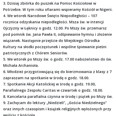
3. Dzisiaj zbiórka do puszek na Pomoc Kościołowi w
Potrzebie. W tym roku ofiarami wspieramy Kościół w Nigerii.
4. We wtorek Narodowe Święto Niepodległości – 107
rocznica odzyskania niepodległości. Msza św. w intencji
Ojczyzny w Łęknicy o godz. 12.00. Po Mszy św. przemarsz
pod pomnik św. Jana Pawła II, odśpiewanie hymnu i złożenie
wiązanek. Następnie przejście do Miejskiego Ośrodka
Kultury na słodki poczęstunek i wspólne śpiewanie pieśni
patriotycznych z Chórem Seniorów.
5. We wtorek po Mszy św. o godz. 17.00 nabożeństwo do św.
Michała Archanioła.
6. Młodzież przygotowującą się do bierzmowania z klasy z 7
zapraszam na spotkanie w środę o godz. 18.00.
7. Spotkanie Akcji Katolickiej w środę o godz. 19.00,
Parafialnego Zespołu Caritas w czwartek o godz. 18.00.
8. Kancelaria parafialna czynna w środę i piątek po Mszy św.
9. Zachęcam do lektury „Niedzieli”, „Gościa Niedzielnego”
oraz innych czasopism i książek religijnych wyłożonych przy
wyjściu z kościoła.