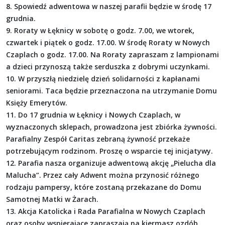
8. Spowiedź adwentowa w naszej parafii będzie w środę 17
grudnia.
9. Roraty w Łęknicy w sobotę o godz. 7.00, we wtorek,
czwartek i piątek o godz. 17.00. W środę Roraty w Nowych
Czaplach o godz. 17.00. Na Roraty zapraszam z lampionami
a dzieci przynoszą także serduszka z dobrymi uczynkami.
10. W przyszłą niedzielę dzień solidarności z kapłanami
seniorami. Taca będzie przeznaczona na utrzymanie Domu
Księży Emerytów.
11. Do 17 grudnia w Łęknicy i Nowych Czaplach, w
wyznaczonych sklepach, prowadzona jest zbiórka żywności.
Parafialny Zespół Caritas zebraną żywność przekaże
potrzebującym rodzinom. Proszę o wsparcie tej inicjatywy.
12. Parafia nasza organizuje adwentową akcję „Pielucha dla
Malucha”. Przez cały Adwent można przynosić różnego
rodzaju pampersy, które zostaną przekazane do Domu
Samotnej Matki w Żarach.
13. Akcja Katolicka i Rada Parafialna w Nowych Czaplach
oraz osoby wspierające zapraszają na kiermasz ozdób