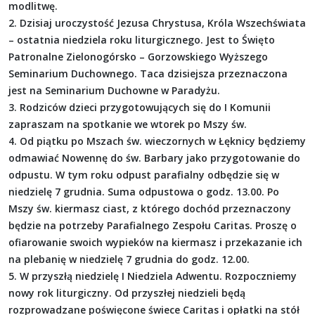
modlitwę.
2. Dzisiaj uroczystość Jezusa Chrystusa, Króla Wszechświata
– ostatnia niedziela roku liturgicznego. Jest to Święto
Patronalne Zielonogórsko – Gorzowskiego Wyższego
Seminarium Duchownego. Taca dzisiejsza przeznaczona
jest na Seminarium Duchowne w Paradyżu.
3. Rodziców dzieci przygotowujących się do I Komunii
zapraszam na spotkanie we wtorek po Mszy św.
4. Od piątku po Mszach św. wieczornych w Łęknicy będziemy
odmawiać Nowennę do św. Barbary jako przygotowanie do
odpustu. W tym roku odpust parafialny odbędzie się w
niedzielę 7 grudnia. Suma odpustowa o godz. 13.00. Po
Mszy św. kiermasz ciast, z którego dochód przeznaczony
będzie na potrzeby Parafialnego Zespołu Caritas. Proszę o
ofiarowanie swoich wypieków na kiermasz i przekazanie ich
na plebanię w niedzielę 7 grudnia do godz. 12.00.
5. W przyszłą niedzielę I Niedziela Adwentu. Rozpoczniemy
nowy rok liturgiczny. Od przyszłej niedzieli będą
rozprowadzane poświęcone świece Caritas i opłatki na stół