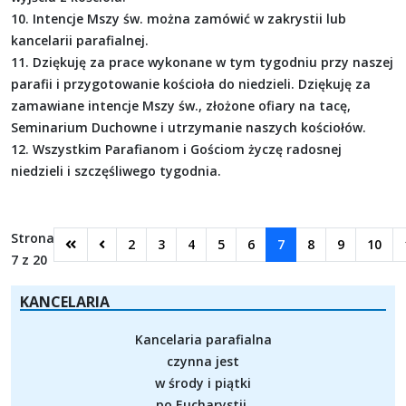
10. Intencje Mszy św. można zamówić w zakrystii lub
kancelarii parafialnej.
11. Dziękuję za prace wykonane w tym tygodniu przy naszej
parafii i przygotowanie kościoła do niedzieli. Dziękuję za
zamawiane intencje Mszy św., złożone ofiary na tacę,
Seminarium Duchowne i utrzymanie naszych kościołów.
12. Wszystkim Parafianom i Gościom życzę radosnej
niedzieli i szczęśliwego tygodnia.
Strona
2
3
4
5
6
7
8
9
10
7 z 20
KANCELARIA
Kancelaria parafialna
czynna jest
w środy i piątki
po Eucharystii