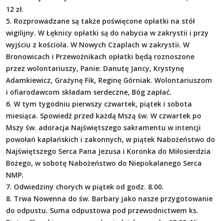
12 zł.
5. Rozprowadzane są także poświęcone opłatki na stół
wigilijny. W Łęknicy opłatki są do nabycia w zakrystii i przy
wyjściu z kościoła. W Nowych Czaplach w zakrystii. W
Bronowicach i Przewoźnikach opłatki będą roznoszone
przez wolontariuszy, Panie: Danutę Jancy, Krystynę
Adamkiewicz, Grażynę Fik, Reginę Górniak. Wolontariuszom
i ofiarodawcom składam serdeczne, Bóg zapłać.
6. W tym tygodniu pierwszy czwartek, piątek i sobota
miesiąca. Spowiedź przed każdą Mszą św. W czwartek po
Mszy św. adoracja Najświętszego sakramentu w intencji
powołań kapłańskich i zakonnych, w piątek Nabożeństwo do
Najświętszego Serca Pana Jezusa i Koronka do Miłosierdzia
Bożego, w sobotę Nabożeństwo do Niepokalanego Serca
NMP.
7. Odwiedziny chorych w piątek od godz. 8.00.
8. Trwa Nowenna do św. Barbary jako nasze przygotowanie
do odpustu. Suma odpustowa pod przewodnictwem ks.