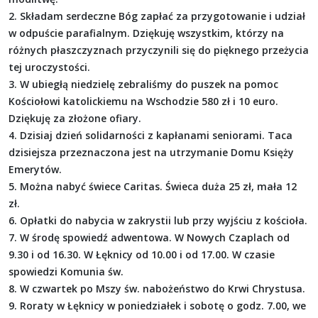
2. Składam serdeczne Bóg zapłać za przygotowanie i udział
w odpuście parafialnym. Dziękuję wszystkim, którzy na
różnych płaszczyznach przyczynili się do pięknego przeżycia
tej uroczystości.
3. W ubiegłą niedzielę zebraliśmy do puszek na pomoc
Kościołowi katolickiemu na Wschodzie 580 zł i 10 euro.
Dziękuję za złożone ofiary.
4. Dzisiaj dzień solidarności z kapłanami seniorami. Taca
dzisiejsza przeznaczona jest na utrzymanie Domu Księży
Emerytów.
5. Można nabyć świece Caritas. Świeca duża 25 zł, mała 12
zł.
6. Opłatki do nabycia w zakrystii lub przy wyjściu z kościoła.
7. W środę spowiedź adwentowa. W Nowych Czaplach od
9.30 i od 16.30. W Łęknicy od 10.00 i od 17.00. W czasie
spowiedzi Komunia św.
8. W czwartek po Mszy św. nabożeństwo do Krwi Chrystusa.
9. Roraty w Łęknicy w poniedziałek i sobotę o godz. 7.00, we