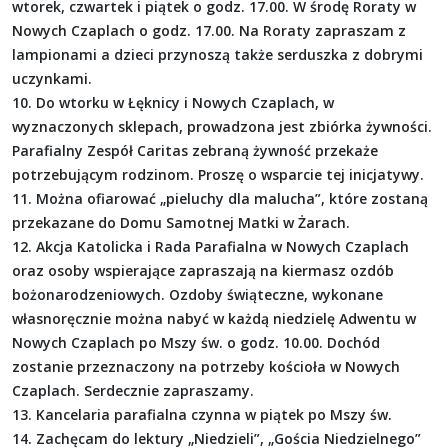
wtorek, czwartek i piątek o godz. 17.00. W środę Roraty w
Nowych Czaplach o godz. 17.00. Na Roraty zapraszam z
lampionami a dzieci przynoszą także serduszka z dobrymi
uczynkami.
10. Do wtorku w Łęknicy i Nowych Czaplach, w
wyznaczonych sklepach, prowadzona jest zbiórka żywności.
Parafialny Zespół Caritas zebraną żywność przekaże
potrzebującym rodzinom. Proszę o wsparcie tej inicjatywy.
11. Można ofiarować „pieluchy dla malucha”, które zostaną
przekazane do Domu Samotnej Matki w Żarach.
12. Akcja Katolicka i Rada Parafialna w Nowych Czaplach
oraz osoby wspierające zapraszają na kiermasz ozdób
bożonarodzeniowych. Ozdoby świąteczne, wykonane
własnoręcznie można nabyć w każdą niedzielę Adwentu w
Nowych Czaplach po Mszy św. o godz. 10.00. Dochód
zostanie przeznaczony na potrzeby kościoła w Nowych
Czaplach. Serdecznie zapraszamy.
13. Kancelaria parafialna czynna w piątek po Mszy św.
14. Zachęcam do lektury „Niedzieli”, „Gościa Niedzielnego”